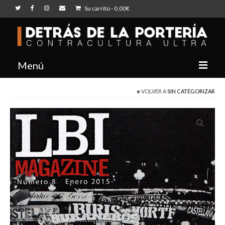
Su carrito
-
0,00
€
Menú
INICIO
VOLVER A
SIN CATEGORIZAR
NOSOTROS
BLOG
TIENDA
CONTACTO