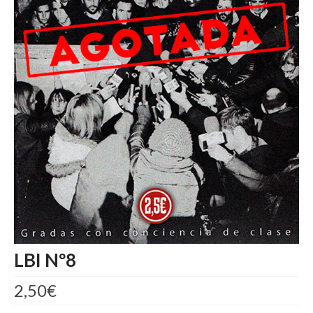
LBI Nº8
2,50
€