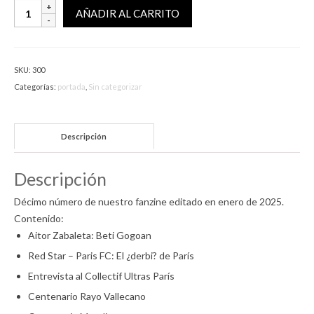
Detrás
AÑADIR AL CARRITO
de
la
Portería
SKU:
300
nº10
Categorías:
portada
,
Sin categorizar
cantidad
Descripción
Descripción
Décimo número de nuestro fanzine editado en enero de 2025.
Contenido:
Aitor Zabaleta: Beti Gogoan
Red Star – Paris FC: El ¿derbi? de París
Entrevista al Collectif Ultras París
Centenario Rayo Vallecano