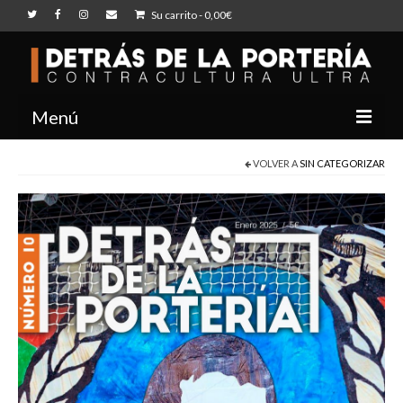
Su carrito
-
0,00
€
Menú
INICIO
VOLVER A
SIN CATEGORIZAR
NOSOTROS
BLOG
TIENDA
CONTACTO