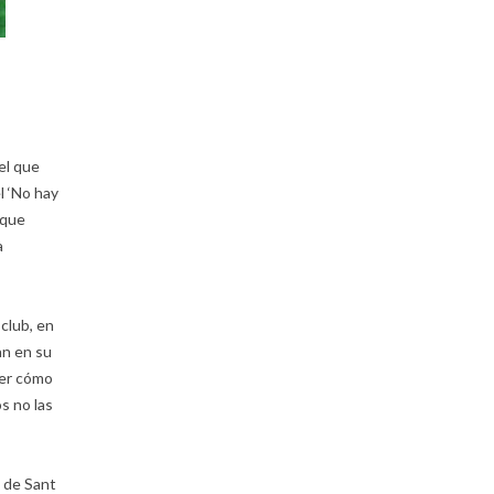
el que
l ‘No hay
 que
a
club, en
an en su
ver cómo
s no las
a de Sant