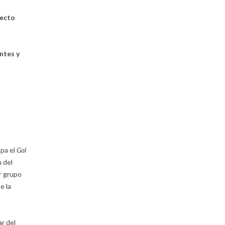
recto
ntes y
upa el
Gol
 del
r grupo
e la
ar del