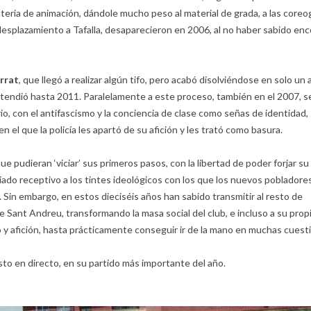
eria de animación, dándole mucho peso al material de grada, a las coreog
 desplazamiento a Tafalla, desaparecieron en 2006, al no haber sabido en
rrat
, que llegó a realizar algún tifo, pero acabó disolviéndose en solo un
extendió hasta 2011. Paralelamente a este proceso, también en el 2007, s
rio, con el antifascismo y la conciencia de clase como señas de identidad,
el que la policía les apartó de su afición y les trató como basura.
e pudieran ‘viciar’ sus primeros pasos, con la libertad de poder forjar su
do receptivo a los tintes ideológicos con los que los nuevos pobladores
 Sin embargo, en estos dieciséis años han sabido transmitir al resto de
de Sant Andreu, transformando la masa social del club, e incluso a su prop
po y afición, hasta prácticamente conseguir ir de la mano en muchas cuest
to en directo, en su partido más importante del año.