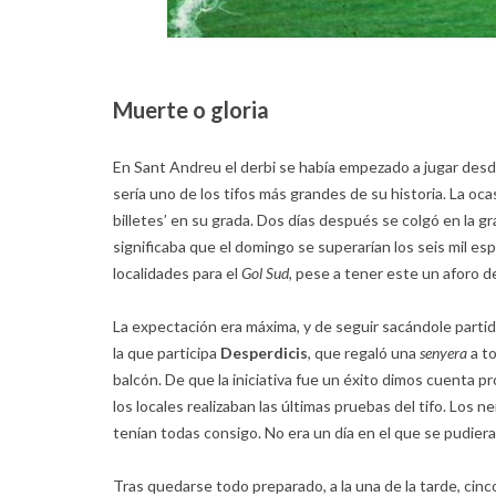
Muerte o gloria
En Sant Andreu el derbi se había empezado a jugar de
sería uno de los tifos más grandes de su historia. La oca
billetes’ en su grada. Dos días después se colgó en la gr
significaba que el domingo se superarían los seis mil es
localidades para el
Gol Sud
, pese a tener este un aforo d
La expectación era máxima, y de seguir sacándole parti
la que participa
Desperdicis
, que regaló una
senyera
a t
balcón. De que la iniciativa fue un éxito dimos cuenta 
los locales realizaban las últimas pruebas del tifo. Los 
tenían todas consigo. No era un día en el que se pudiera f
Tras quedarse todo preparado, a la una de la tarde, cinc