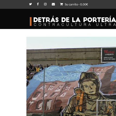
Su carrito
-
0,00
€