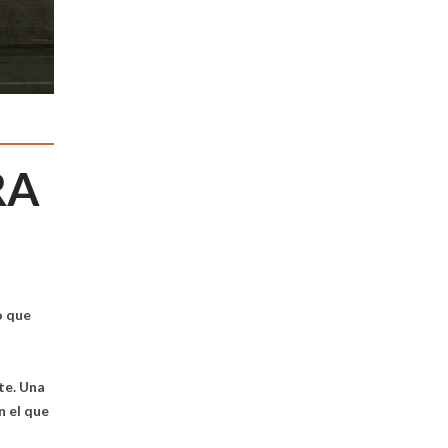
RA
o que
nte. Una
n el que