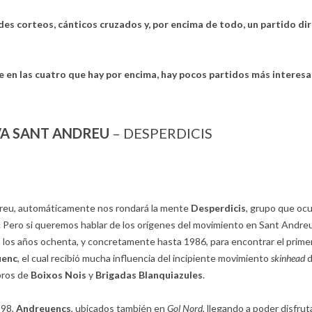
s corteos, cánticos cruzados y, por encima de todo, un partido di
 en las cuatro que hay por encima, hay pocos partidos más interesa
VA SANT ANDREU
– DESPERDICIS
dreu, automáticamente nos rondará la mente
Desperdicis
, grupo que oc
. Pero si queremos hablar de los orígenes del movimiento en Sant Andreu
 los años ochenta, y concretamente hasta 1986, para encontrar el prime
uenc
, el cual recibió mucha influencia del incipiente movimiento
skinhead
d
bros de
Boixos Nois
y
Brigadas Blanquiazules
.
998,
Andreuencs
, ubicados también en
Gol Nord
, llegando a poder disfrut