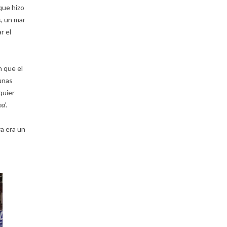
que hizo
, un mar
r el
n que el
unas
quier
na
’.
a era un