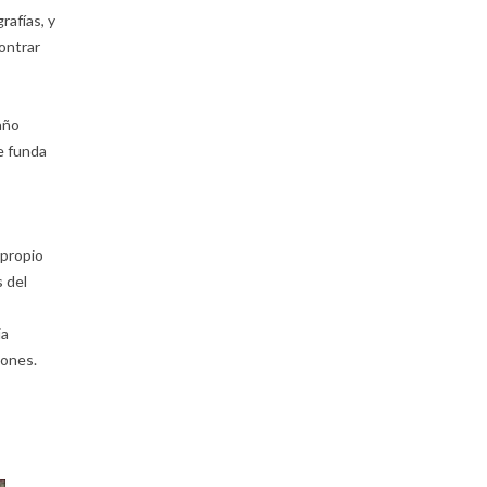
rafías, y
contrar
 año
e funda
 propio
 del
ia
iones.