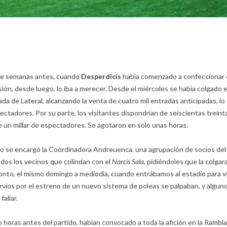
sde semanas antes, cuando
Desperdicis
había comenzado a confeccionar 
sión, desde luego, lo iba a merecer. Desde el miércoles se había colgado e
ada de Lateral, alcanzando la venta de cuatro mil entradas anticipadas, lo
pectadores. Por su parte, los visitantes dispondrían de seiscientas treint
e un millar de espectadores. Se agotaron en solo unas horas.
do se encargó la Coordinadora Andreuenca, una agrupación de socios del 
odos los vecinos que colindan con el
Narcís Sala
, pidiéndoles que la colgar
pronto, el mismo domingo a mediodía, cuando entrábamos al estadio para 
nervios por el estreno de un nuevo sistema de poleas se palpaban, y alguno
allar.
o horas antes del partido, habían convocado a toda la afición en la Rambl